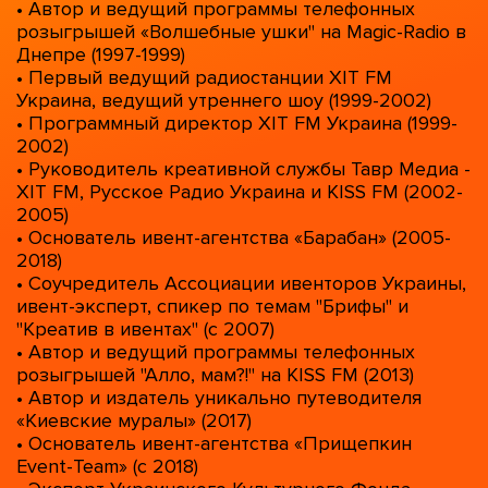
• Автор и ведущий программы телефонных
розыгрышей «Волшебные ушки" на Magic-Radio в
Днепре (1997-1999)
• Первый ведущий радиостанции ХІТ FM
Украина, ведущий утреннего шоу (1999-2002)
• Программный директор ХІТ FM Украина (1999-
2002)
• Руководитель креативной службы Тавр Медиа -
ХІТ FM, Русское Радио Украина и KISS FM (2002-
2005)
• Основатель ивент-агентства «Барабан» (2005-
2018)
• Соучредитель Ассоциации ивенторов Украины,
ивент-эксперт, спикер по темам "Брифы" и
"Креатив в ивентах" (с 2007)
• Автор и ведущий программы телефонных
розыгрышей "Алло, мам?!" на KISS FM (2013)
• Автор и издатель уникально путеводителя
«Киевские муралы» (2017)
• Основатель ивент-агентства «Прищепкин
Event-Team» (с 2018)