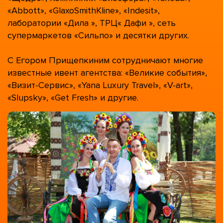
«Abbott», «GlaxoSmithKline», «Indesit»,
лаборатории «Дила », ТРЦ« Дафи », сеть
супермаркетов «Сильпо» и десятки других.
С Егором Прищепкиним сотрудничают многие
известные ивент агентства: «Великие события»,
«Визит-Сервис», «Yana Luxury Travel», «V-art»,
«Slupsky», «Get Fresh» и другие.