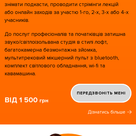
знімати подкасти, проводити стрімінги
лекцій
або онлайн заходів за участю 1-го, 2-х, 3-х або 4-х
учасників.
До послуг професіоналів та початківців затишна
звуко/світлоізольвана студія в стилі лофт,
багатокамерна безмонтажна зйомка,
мультитрековий мікшерний пульт з
bluetooth
,
комплект світлового обладнання,
wi-fi
та
кавамашина.
ПЕРЕДЗВОНІТЬ МЕНІ
ВІД 1 500
грн
Дізнатись більше