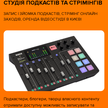
СТУДІЯ ПОДКАСТІВ ТА СТРІМІНГІВ
ЗАПИС І ЗЙОМКА ПОДКАСТІВ, СТРІМІНГ ОНЛАЙН
ЗАХОДІВ, ОРЕНДА ВІДЕОСТУДІЇ В КИЄВІ
П
одкастери, блогери, творці власного контенту
отримали доступну можливість
записувати та