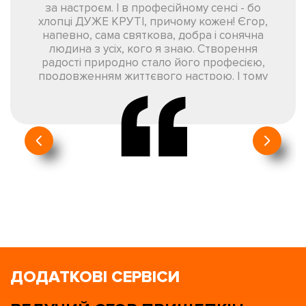
за настроєм. І в професійному сенсі - бо
хлопці ДУЖЕ КРУТІ, причому кожен! Єгор,
напевно, сама святкова, добра і сонячна
людина з усіх, кого я знаю. Створення
радості природно стало його професією,
продовженням життєвого настрою. І тому
все виходить настільки по-справжньому. У
нас аудиторія некорпоративна - дорослі
«балувані» топ-менеджери. Будь-який
момент нещирості або фальші відчувають
дуже гостро. Тому Прищепкіна і його
команду ми любимо по-справжньому. Це
найкраща компанія, щоб разом святкувати
життя. Ми знайомі більше 10 років, одного
разу випускники нашої бізнес-школи
рекомендували мені Єгора Прищепкіна. Ми
поступово подружилися. Потім стало ясно,
що Єгор дійсно ключова персона на ринку
подій.
ДОДАТКОВІ СЕРВІСИ