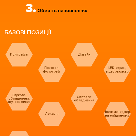
3.
Оберіть наповнення:
БАЗОВІ ПОЗИЦІЇ
Поліграфія
Дизайн
Пресвол,
LED-екран,
фотограф
відеорежисер
Звукове
Світлове
обладнання,
обладнання
звукорежисер
Івентменеджер
Локація
на майданчику