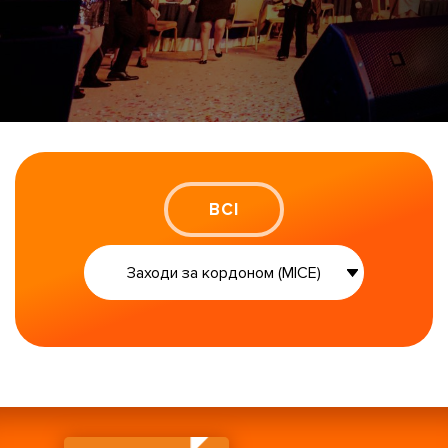
ВСІ
Презентації та іміджеві заходи
Заходи за кордоном (MICE)
Тимбілдинги та пікніки
Конференції та бізнес-форуми
Ювілеї та gala-вечері