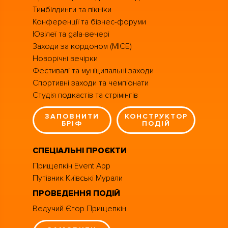
Тимбілдинги та пікніки
Конференції та бізнес-форуми
Ювілеї та gala-вечері
Заходи за кордоном (MICE)
Новорічні вечірки
Фестивалі та муніципальні заходи
Спортивні заходи та чемпіонати
Студія подкастів та стрімінгів
ЗАПОВНИТИ
КОНСТРУКТОР
БРІФ
ПОДІЙ
СПЕЦІАЛЬНІ ПРОЄКТИ
Прищепкін Event App
Путівник Київські Мурали
ПРОВЕДЕННЯ ПОДІЙ
Ведучий Єгор Прищепкін