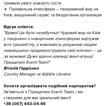
тримала увагу кожного гостя
🔹 Преміальна атмосфера – панорамний вид на
Київ, вишуканий сервіс та бездоганна організація
Відгук клієнта:
"Браво! Це було незабутньо! Чудовий вид на Київ
у поєднанні з новорічною атмосферою вартував
всіх грошей! Ну, а можливість розумним людям
невимушено продемонструвати свій інтелект – це
за межами! Дуже вдячні команді івент-агенції
Прищепкін Event-Team!"
Віталій Гордієнко
Country Manager at AbbVie Ukraine
Хочете організувати подібний корпоратив?
Зв’яжіться з Прищепкін Event-Team, і ми
створимо для вас ідеальний івент!
+38 (067) 443-04-65