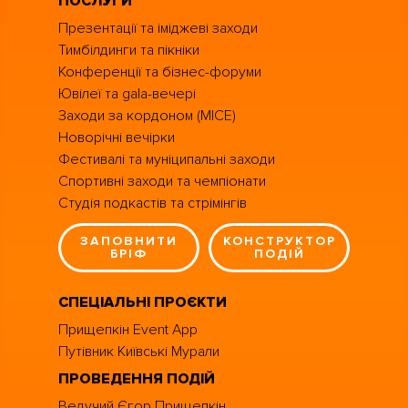
ПОСЛУГИ
Презентації та іміджеві заходи
Тимбілдинги та пікніки
Конференції та бізнес-форуми
Ювілеї та gala-вечері
Заходи за кордоном (MICE)
Новорічні вечірки
Фестивалі та муніципальні заходи
Спортивні заходи та чемпіонати
Студія подкастів та стрімінгів
ЗАПОВНИТИ
КОНСТРУКТОР
БРІФ
ПОДІЙ
СПЕЦІАЛЬНІ ПРОЄКТИ
Прищепкін Event App
Путівник Київські Мурали
ПРОВЕДЕННЯ ПОДІЙ
Ведучий Єгор Прищепкін