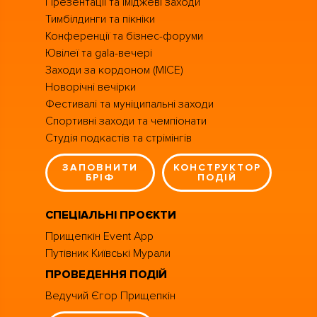
Презентації та іміджеві заходи
Тимбілдинги та пікніки
Конференції та бізнес-форуми
Ювілеї та gala-вечері
Заходи за кордоном (MICE)
Новорічні вечірки
Фестивалі та муніципальні заходи
Спортивні заходи та чемпіонати
Студія подкастів та стрімінгів
ЗАПОВНИТИ
КОНСТРУКТОР
БРІФ
ПОДІЙ
СПЕЦІАЛЬНІ ПРОЄКТИ
Прищепкін Event App
Путівник Київські Мурали
ПРОВЕДЕННЯ ПОДІЙ
Ведучий Єгор Прищепкін