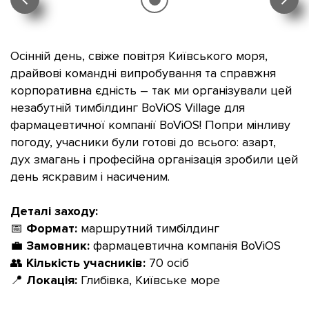
Осінній день, свіже повітря Київського моря,
драйвові командні випробування та справжня
корпоративна єдність – так ми організували цей
незабутній тимбілдинг BoViOS Village
для
фармацевтичної компанії
BoViOS
! Попри мінливу
погоду, учасники були готові до всього: азарт,
дух змагань і професійна організація зробили цей
день яскравим і насиченим.
Деталі заходу:
📅
Формат:
маршрутний тимбілдинг
💼
Замовник:
фармацевтична компанія BoViOS
👥
Кількість учасників:
70 осіб
📍
Локація:
Глибівка, Київське море