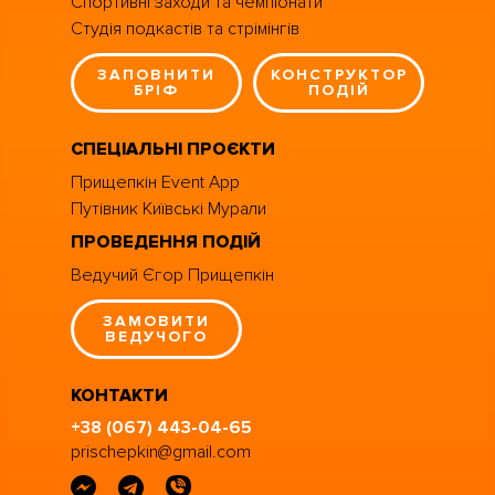
Спортивні заходи та чемпіонати
Студія подкастів та стрімінгів
ЗАПОВНИТИ
КОНСТРУКТОР
БРІФ
ПОДІЙ
СПЕЦІАЛЬНІ ПРОЄКТИ
Прищепкін Event App
Путівник Київські Мурали
ПРОВЕДЕННЯ ПОДІЙ
Ведучий Єгор Прищепкін
ЗАМОВИТИ
ВЕДУЧОГО
КОНТАКТИ
+38 (067) 443-04-65
prischepkin@gmail.com