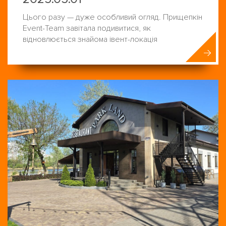
Цього разу — дуже особливий огляд. Прищепкін
Event-Team завітала подивитися, як
відновлюється знайома івент-локація