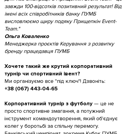
завжди 100-відсотків позитивний результат! Від
імені всіх співробітників банку ПУМБ
висловлюємо щиру подяку Прищепкін Event-
Team."
Ольга Коваленко
Менеджерка проєктів Керування з розвитку
бренду працедавця ПУМБ
Хочете такий же крутий корпоративний
турнір чи спортивний івент?
Ми організуємо все "під ключ"!
Дзвоніть:
+38 (067) 443-04-65
Корпоративний турнір з футболу
— це не
просто спортивне змагання, а потужний
інструмент командоутворення, який об'єднує
колег у боротьбі за спільну перемогу.
Банківський чемпіонат, зокрема Кубок ПУМБ,