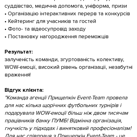
суддівство, медична допомога, уніформа, призи
• Організацію інтерактивних перерв та конкурсів
• Кейтеринг для учасників та гостей
• Фото- та відеосупровід заходу
• Постановку нагородження переможців
Результат:
залученість команди, згуртованість колективу,
WOW-емоції, високий рівень організації, незабутні
враження!
Відгук клієнта:
"Команда агенції Прищепкін Event-Team провела
для нас кілька щорічних футбольних турнірів і
подарувала WOW-емоції більш ніж двом тисячам
працівників банку ПУМБ! Відмінна організація,
гнучкість у підходах і винятковий професіоналізм!
Для нас співпраця з Прищепкін Event-Team - це