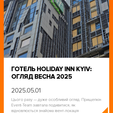
ГОТЕЛЬ HOLIDAY INN KYIV:
ОГЛЯД ВЕСНА 2025
2025.05.01
Цього разу — дуже особливий огляд. Прищепкін
Event-Team завітала подивитися, як
відновлюється знайома івент-локація