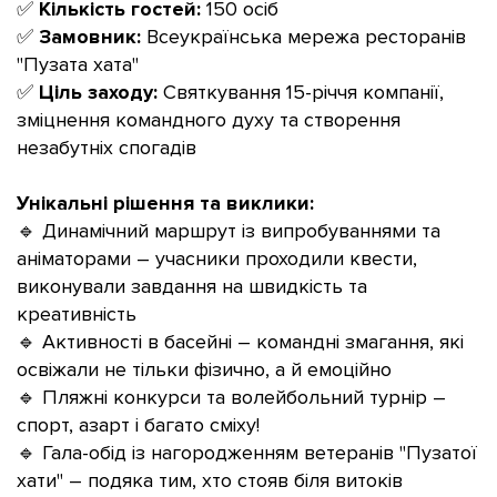
✅
Кількість гостей:
150 осіб
✅
Замовник:
Всеукраїнська мережа ресторанів
"Пузата хата"
✅
Ціль заходу:
Святкування 15-річчя компанії,
зміцнення командного духу та створення
незабутніх спогадів
Унікальні рішення та виклики:
🔹
Динамічний маршрут із випробуваннями та
аніматорами – учасники проходили квести,
виконували завдання на швидкість та
креативність
🔹 Активності в басейні – командні змагання, які
освіжали не тільки фізично, а й емоційно
🔹 Пляжні конкурси та волейбольний турнір –
спорт, азарт і багато сміху!
🔹 Гала-обід із нагородженням ветеранів "Пузатої
хати" – подяка тим, хто стояв біля витоків