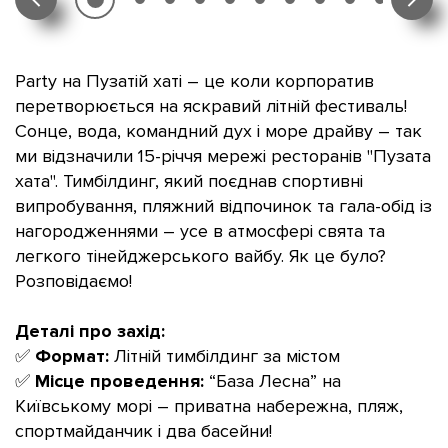
Party на Пузатій хаті – це коли корпоратив
перетворюється на яскравий літній фестиваль!
Сонце, вода, командний дух і море драйву – так
ми відзначили 15-річчя мережі ресторанів "Пузата
хата". Тимбілдинг, який поєднав спортивні
випробування, пляжний відпочинок та гала-обід із
нагородженнями – усе в атмосфері свята та
легкого тінейджерського вайбу. Як це було?
Розповідаємо!
Деталі про захід:
✅
Формат:
Літній тимбілдинг за містом
✅
Місце проведення:
“База Лесна” на
Київському морі – приватна набережна, пляж,
спортмайданчик і два басейни!